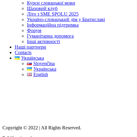
Курси словацької мови
Шаховий клуб
Літо з SME SPOLU 2025
Україно-словацький дім у Братиславі
Інформаційна підтримка
Форум
Гуманітарна допомога
Інші активності
Наші партнери
Contacts
Українська
Slovenčina
Українська
English
Контакти
Phone:
+421 915 88 33 54
Email:
ukrajina.sk.sos@gmail.com
Address:
Ovručská 1663/5,831 02 Bratislava
Copyright © 2022 | All Rights Reserved.