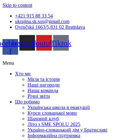
Skip to content
+421 915 88 33 54
ukrajina.sk.sos@gmail.com
Ovručská 1663/5,831 02 Bratislava
acebook-
Instagram
Youtube
Tiktok
f
Menu
Хто ми
Місія та історія
Наші нагороди
Наша команда
Річні звіти
Що робимо
Українська школа в евакуації
Курси словацької мови
Шаховий клуб
Літо з SME SPOLU 2025
Україно-словацький дім у Братиславі
Інформаційна підтримка