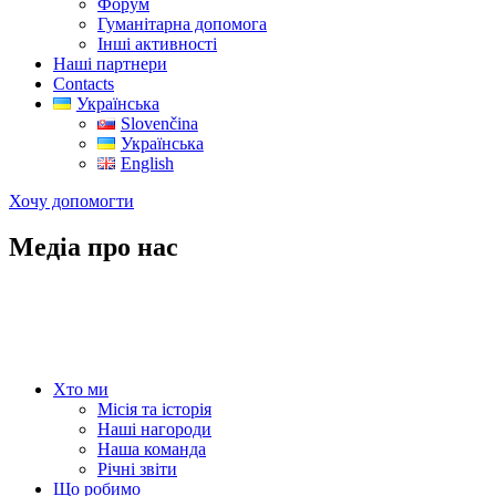
Форум
Гуманітарна допомога
Інші активності
Наші партнери
Contacts
Українська
Slovenčina
Українська
English
Хочу допомогти
Медіа про нас
KATEGÓRIE
Хто ми
Місія та історія
Наші нагороди
Наша команда
Річні звіти
Що робимо