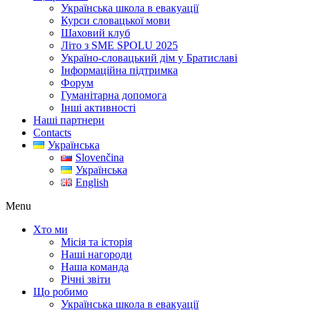
Українська школа в евакуації
Курси словацької мови
Шаховий клуб
Літо з SME SPOLU 2025
Україно-словацький дім у Братиславі
Інформаційна підтримка
Форум
Гуманітарна допомога
Інші активності
Наші партнери
Contacts
Українська
Slovenčina
Українська
English
Menu
Хто ми
Місія та історія
Наші нагороди
Наша команда
Річні звіти
Що робимо
Українська школа в евакуації