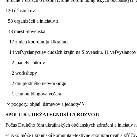
Stručne v číslach o našom Druhé Fórum ukrajinských občianskych zd
120 účastníkov
58 organizácií a iniciatív z
18 miest Slovenska
17 z nich koordinujú Ukrajinci
14 veľvyslanусtiev cudzích krajín na Slovensku, 11 veľvyslancov
2 panely spikrov
2 workshopy
2 dni plodného networkingu
1 teambuildingova večera
∞ podpory, objatì, úsmevov a jednoty🫶
SPOLU K UDRŽATEĽNOSŤI A ROZVOJU
Počas Druhého fóra ukrajinských občianskych združení a iniciatív n
✅ Ako môže ukrajinská komunita efektívne spolupracovať s kľúčo