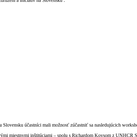
ružení a iniciatív na Slovensku :
a Slovensku účastníci mali možnosť zúčastniť sa nasledujúcich worksho
vými miestnymi inštitúciami – spolu s Richardom Koysom z UNHCR Slo