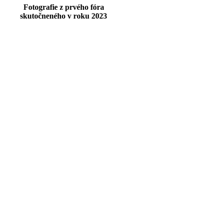
Fotografie z prvého fóra
skutočneného v roku 2023
KONTAKT
Phone:
+421 915 88 33 54
Email:
ukrajina.sk.sos@gmail.com
Address:
Ovručská 1663/5,831 02 Bratislava