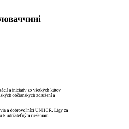
Словаччині
í a iniciatív zo všetkých kútov
nských občianskych združení a
covia a dobrovoľníci UNHCR, Ligy za
ku k udržateľným riešeniam.