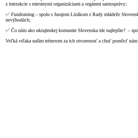
z interakcie s miestnymi organizáciami a orgánmi samosprávy;
✅ Fundraising – spolu s Jurajom Lizákom z Rady mládeže Slovenska
nevýhodách;
✅ Čo nám ako ukrajinskej komunite Slovenska ide najlepšie? – spol
Veľká vďaka našim trénerom za ich otvorenosť a chuť pomôcť nám