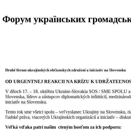
Форум українських громадськи
Druhé fórum ukrajinských občianskych združení a iniciatív na Slovensku
OD URGENTNEJ REAKCII NA KRÍZU K UDRŽATEĽNOS
V dňoch 17. – 18. októbra Ukraine-Slovakia SOS / SME SPOLU a U
Slovenska, lídrov a zástupcov diplomatických inštitúcií, medzinár
iniciatív na Slovensku.
Tento rok sme všetci spolu – veľvyslanec Ukrajiny na Slovensku,
ľudské práva, viacerých Ukrajinskich organizácií a iniciatív – disk
Veľká vďaka patrí našim cteným hosťom za ich podporu: