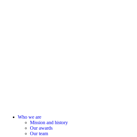
KATEGÓRIE
Who we are
Mission and history
Our awards
Our team