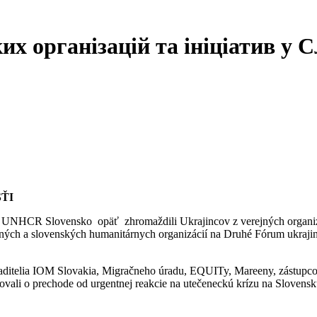
х організацій та ініціатив у 
ŤI
NHCR Slovensko opäť zhromaždili Ukrajincov z verejných organizáci
odných a slovenských humanitárnych organizácií na Druhé Fórum ukraji
 riaditelia IOM Slovakia, Migračneho úradu, EQUITy, Mareeny, zástup
utovali o prechode od urgentnej reakcie na utečeneckú krízu na Slovens